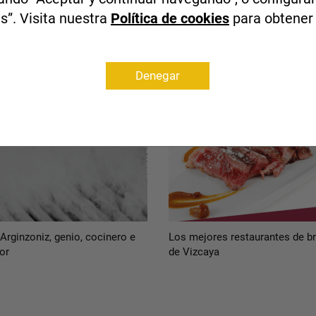
s”. Visita nuestra
Política de cookies
para obtener
Denegar
 Arginzoniz, genio, cocinero e
Los mejores restaurantes de b
or
de Vizcaya