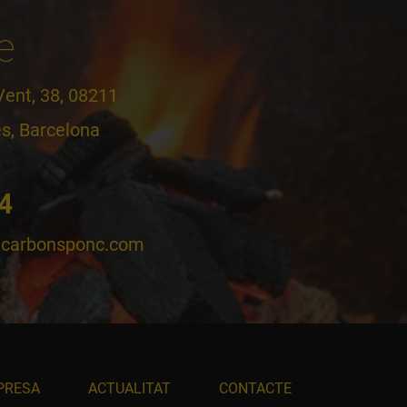
e
Vent, 38, 08211
ès, Barcelona
4
carbonsponc.com
PRESA
ACTUALITAT
CONTACTE