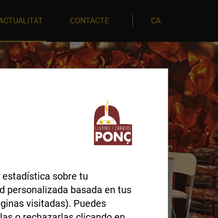
ACTUALITAT
CONTACTE
CA
 estadística sobre tu
dad personalizada basada en tus
páginas visitadas). Puedes
las o rechazarlas clicando en