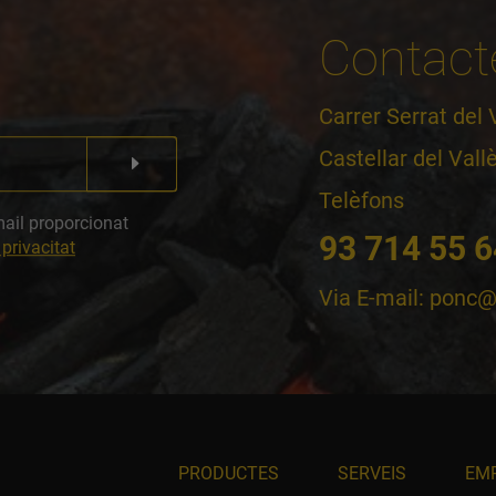
Contact
Carrer Serrat del 
Castellar del Vall
Telèfons
mail proporcionat
93 714 55 6
 privacitat
Via E-mail:
ponc@
PRODUCTES
SERVEIS
EM