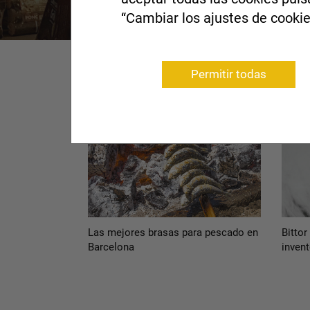
“Cambiar los ajustes de cookie
Permitir todas
Las mejores brasas para pescado en
Bittor
Barcelona
invent